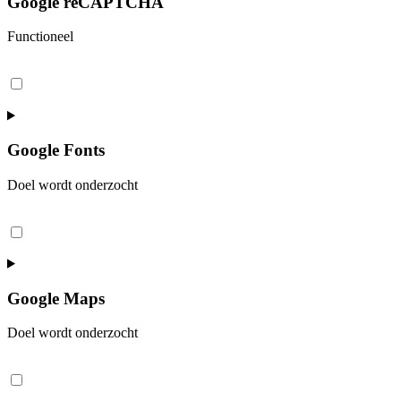
Google reCAPTCHA
Functioneel
Consent
to
service
google-
recaptcha
Google Fonts
Doel wordt onderzocht
Consent
to
service
google-
fonts
Google Maps
Doel wordt onderzocht
Consent
to
service