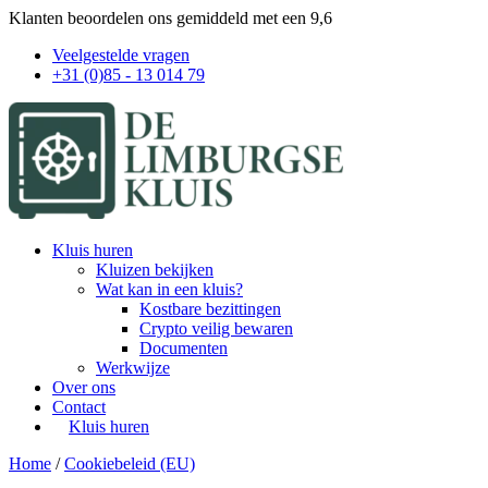
Klanten beoordelen ons gemiddeld met een 9,6
Veelgestelde vragen
+31 (0)85 - 13 014 79
Skip
Kluis huren
to
Kluizen bekijken
content
Wat kan in een kluis?
Kostbare bezittingen
Crypto veilig bewaren
Documenten
Werkwijze
Over ons
Contact
Kluis huren
Home
/
Cookiebeleid (EU)