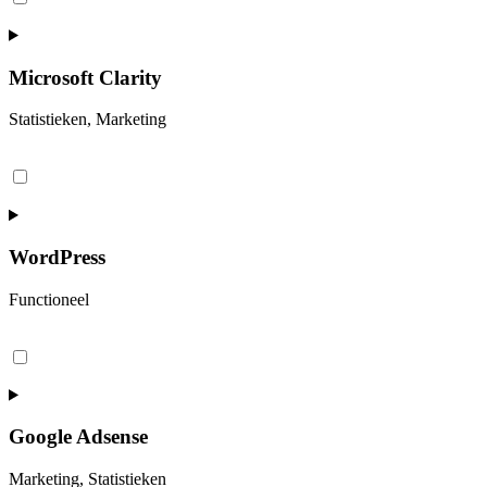
service
woocommerce
Microsoft Clarity
Statistieken, Marketing
Consent
to
service
microsoft-
clarity
WordPress
Functioneel
Consent
to
service
wordpress
Google Adsense
Marketing, Statistieken